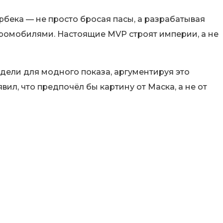
рбека — не просто бросая пасы, а разрабатывая
тромобилями. Настоящие MVP строят империи, а не
одели для модного показа, аргументируя это
ил, что предпочёл бы картину от Маска, а не от