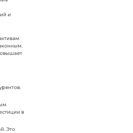
ий и
активам.
законным.
 повышает
урентов.
ным
естиции в
й. Это