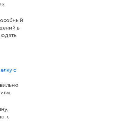
ь.
способный
дений в
людать
елку с
вильно.
тивы.
ну,
о, с