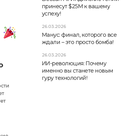
принесут $25М к вашему
успеху!
26.03.2026
!
Манус: финал, которого все
ждали – это просто бомба!
26.03.2026
ИИ-революция: Почему
ю
именно вы станете новым
гуру технологий!
ости
ет
ет
кие