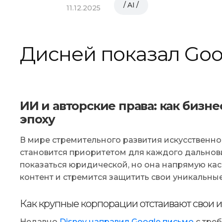
AI
11.12.2025
Дисней показал Goog
ИИ и авторские права: как бизн
эпоху
В мире стремительного развития искусственно
становится приоритетом для каждого дальновид
показаться юридической, но она напрямую ка
контент и стремится защитить свои уникальны
Как крупные корпорации отстаивают свои 
Недавно
Disney направил Google письмо
с тре