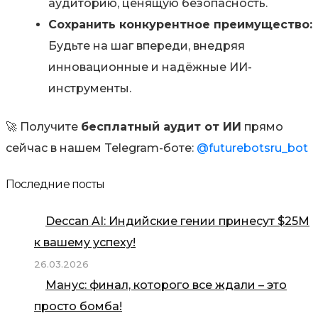
аудиторию, ценящую безопасность.
Сохранить конкурентное преимущество:
Будьте на шаг впереди, внедряя
инновационные и надёжные ИИ-
инструменты.
🚀 Получите
бесплатный аудит от ИИ
прямо
сейчас в нашем Telegram-боте:
@futurebotsru_bot
Последние посты
Deccan AI: Индийские гении принесут $25М
к вашему успеху!
26.03.2026
Манус: финал, которого все ждали – это
просто бомба!