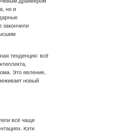
лючевым драйвером
, но и
ндарные
е закончили
высшим
ная тенденция: всё
нтеллекта,
ома. Это явление,
ереживает новый
атели всё чаще
нтациях. Кэти