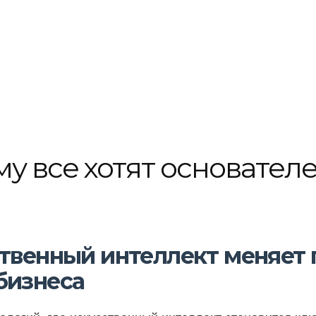
му все хотят основател
ственный интеллект меняет 
бизнеса