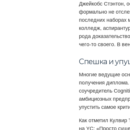
Джейкобс Стэнтон, 
формально не отсле
последних наборах м
колледж, аспирантур
рода доказательств
чего-то своего. В в
Спешка и упу
Многие ведущие осн
получения диплома. 
соучредитель Cognit
амбициозных предпр
упустить самое крит
Как отметил Кулвир 
на YC: «Просто суще