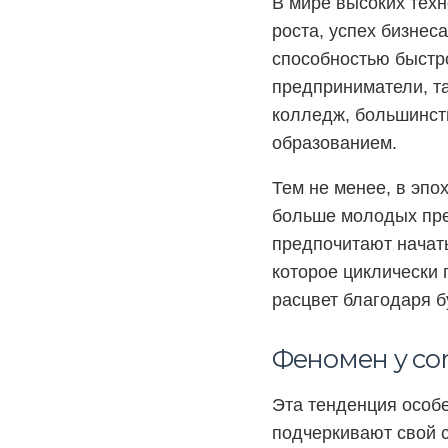
В мире высоких тех
роста, успех бизнес
способностью быстр
предприниматели, та
колледж, большинст
образованием.
Тем не менее, в эпо
больше молодых пре
предпочитают начать
которое циклически 
расцвет благодаря б
Феномен y co
Эта тенденция особ
подчеркивают свой с