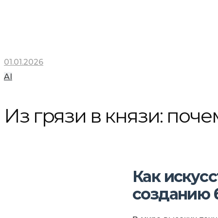
01.01.2026
AI
Из грязи в князи: поче
Как искус
созданию 