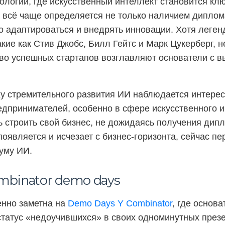
нологий, где искусственный интеллект становится к
а всё чаще определяется не только наличием диплома
о адаптироваться и внедрять инновации. Хотя леге
кие как Стив Джобс, Билл Гейтс и Марк Цукерберг, н
во успешных стартапов возглавляют основатели с 
ху стремительного развития ИИ наблюдается интерес
дпринимателей, особенно в сфере искусственного и
 строить свой бизнес, не дожидаясь получения дипл
появляется и исчезает с бизнес-горизонта, сейчас п
уму ИИ.
mbinator demo days
енно заметна на
Demo Days Y Combinator
, где основ
татус «недоучившихся» в своих одноминутных презе