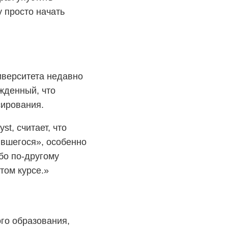
у просто начать
иверситета недавно
ежденный, что
сирования.
t, считает, что
ившегося», особенно
ибо по-другому
ртом курсе.»
го образования,