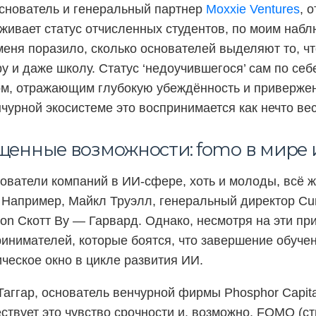
основатель и генеральный партнер
Moxxie Ventures
, 
живает статус отчисленных студентов, по моим набл
еня поразило, сколько основателей выделяют то, чт
у и даже школу. Статус ‘недоучившегося’ сам по себ
ом, отражающим глубокую убеждённость и приверже
енчурной экосистеме это воспринимается как нечто ве
щенные возможности: fomo в мире 
ователи компаний в ИИ-сфере, хоть и молоды, всё 
Например, Майкл Труэлл, генеральный директор Curs
ion Скотт Ву — Гарвард. Однако, несмотря на эти пр
инимателей, которые боятся, что завершение обучен
ическое окно в цикле развития ИИ.
Таггар, основатель венчурной фирмы Phosphor Capit
ствует это чувство срочности и, возможно, FOMO (ст