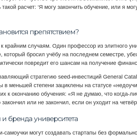
 такой расчет: ‘Я могу закончить обучение, или я мог
ановится препятствием?
 к крайним случаям. Один профессор из элитного ун
е, который бросил учёбу на последнем семестре, уб
ктически повредит его шансам на получение финан
авляющий стратегию seed-инвестиций General Catalys
ы в меньшей степени зациклены на статусе «недоуч
ких к окончанию обучения: «Я не думаю, что когда-л
о закончил или не закончил, если он уходит на четвё
 и бренда университета
и-самоучки могут создавать стартапы без формально