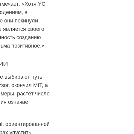
отмечает: «Хотя YC
юдениям, в
о они покинули
е является своего
нность созданию
сьма позитивное.»
ии
же выбирают путь
or, окончил MIT, а
имеры, растёт число
ия означает
al, ориентированной
рах упустить