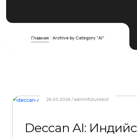
Главная
Archive by Category "AI"
26.03.2026
adminfuturebot
Deccan AI: Индий