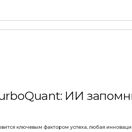
urboQuant: ИИ запомнит
новится ключевым фактором успеха, любая инновация