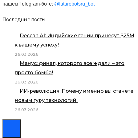
нашем Telegram-боте:
@futurebotsru_bot
Последние посты
Deccan AI: Индийские гении принесут $25М
к вашему успеху!
26.03.2026
Манус: финал, которого все ждали – это
просто бомба!
26.03.2026
ИИ-революция: Почему именно вы станете
новым гуру технологий!
26.03.2026