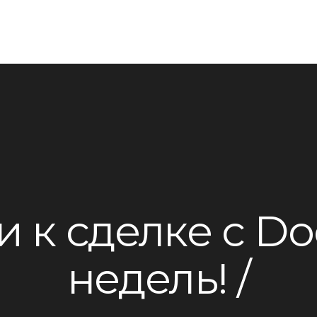
 к сделке с Do
недель!