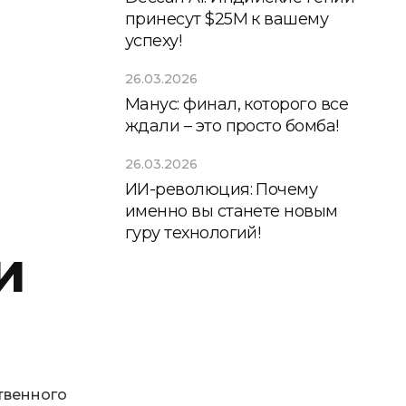
принесут $25М к вашему
успеху!
26.03.2026
Манус: финал, которого все
ждали – это просто бомба!
26.03.2026
ИИ-революция: Почему
именно вы станете новым
гуру технологий!
и
твенного