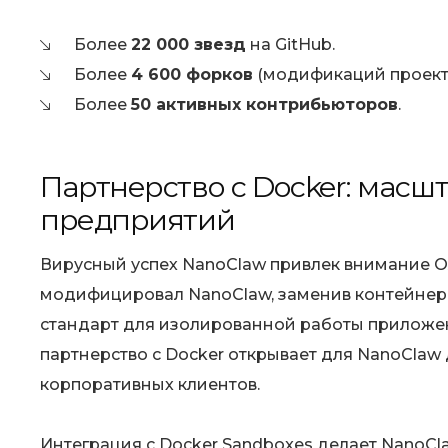
Более
22 000 звезд
на GitHub.
Более
4 600 форков
(модификаций проекта
Более
50 активных контрибьюторов
.
Партнерство с Docker: масш
предприятий
Вирусный успех NanoClaw привлек внимание Ол
модифицировал NanoClaw, заменив контейнер
стандарт для изолированной работы приложен
партнерство с Docker открывает для NanoClaw
корпоративных клиентов.
Интеграция с Docker Sandboxes делает NanoC