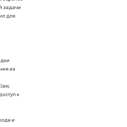
й задачи
ил для
адки
ния из
law,
доступ к
кода и