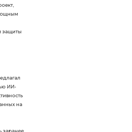
роект,
 мощным
и защиты
редлагал
ью ИИ-
ктивность
анных на
ь заранее