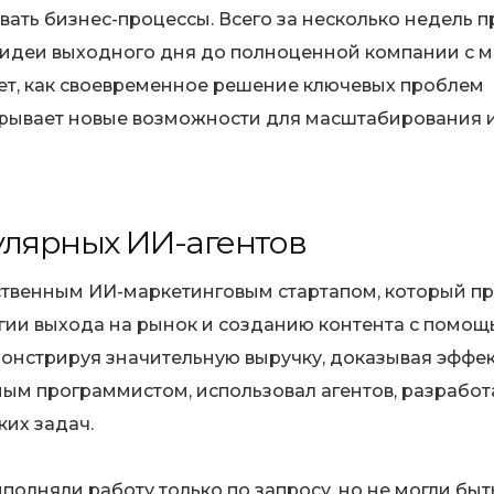
ать бизнес-процессы. Всего за несколько недель п
т идеи выходного дня до полноценной компании с
ует, как своевременное решение ключевых проблем
крывает новые возможности для масштабирования 
улярных ИИ-агентов
бственным ИИ-маркетинговым стартапом, который п
егии выхода на рынок и созданию контента с помощ
монстрируя значительную выручку, доказывая эффе
ным программистом, использовал агентов, разработ
ких задач.
полняли работу только по запросу, но не могли быт