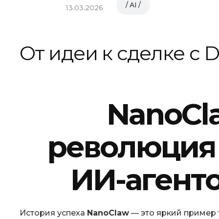
AI
13.03.2026
От идеи к сделке с D
NanoCla
революция 
ИИ-агенто
История успеха
NanoClaw
— это яркий пример 