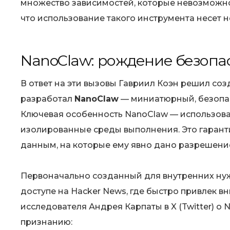
множество зависимостей, которые невозможно 
что использование такого инструмента несет 
NanoClaw: рождение безопа
В ответ на эти вызовы Гавриил Коэн решил со
разработал
NanoClaw
— миниатюрный, безопасн
Ключевая особенность NanoClaw — использова
изолированные среды выполнения. Это гарантир
данным, на которые ему явно дано разрешени
Первоначально созданный для внутренних нуж
доступе на Hacker News, где быстро привлек в
исследователя Андрея Карпаты в X (Twitter) о
признанию: