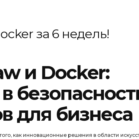
ocker за 6 недель!
w и Docker:
в безопасност
в для бизнеса
того, как инновационные решения в области искусс