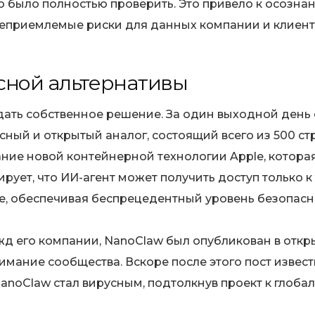
было полностью проверить. Это привело к осознан
неприемлемые риски для данных компании и клиент
сной альтернативы
здать собственное решение. За один выходной день
ый и открытый аналог, состоящий всего из 500 стр
ние новой контейнерной технологии Apple, котора
ует, что ИИ-агент может получить доступ только к
е, обеспечивая беспрецедентный уровень безопасн
д его компании, NanoClaw был опубликован в отк
нимание сообщества. Вскоре после этого пост извес
 NanoClaw стал вирусным, подтолкнув проект к глоба