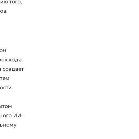
ию того,
ов.
 он
ок кода.
я создает
 тем
ости.
рытом
тного ИИ-
льному