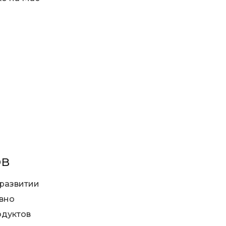
ов
 развитии
ивно
одуктов