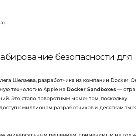
).
табирование безопасности для
ега Шелаева, разработчика из компании Docker. О
ную технологию Apple на
Docker Sandboxes
— отра
ий. Это стало поворотным моментом, поскольку
 доступ к миллионам разработчиков и десяткам тыс
law универсальным решением, применимым не толь