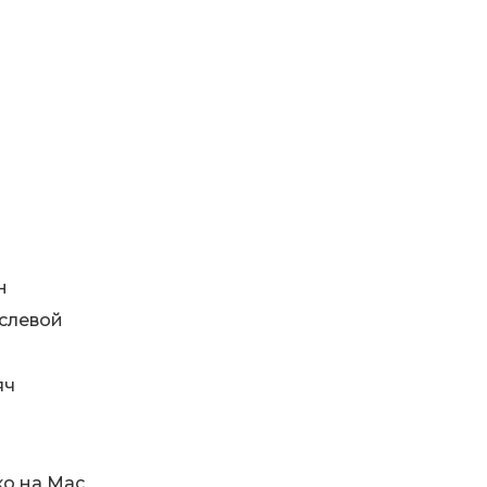
н
слевой
яч
ко на Mac