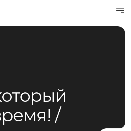
 который
время!