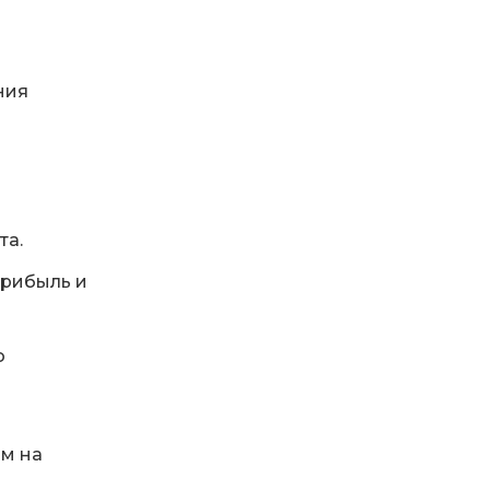
ния
та.
прибыль и
о
ом на