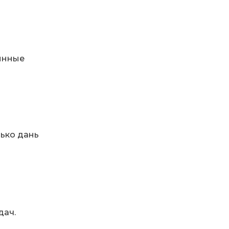
тинные
лько дань
дач.