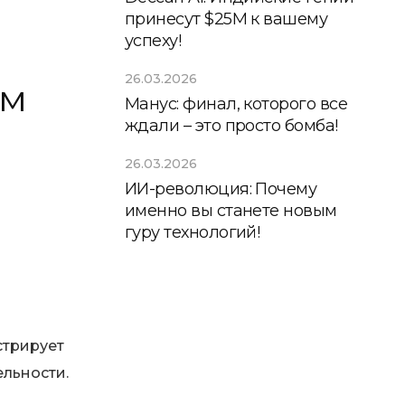
принесут $25М к вашему
успеху!
26.03.2026
ам
Манус: финал, которого все
ждали – это просто бомба!
26.03.2026
ИИ-революция: Почему
именно вы станете новым
гуру технологий!
и
стрирует
ельности.