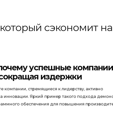
в, который сэкономит н
: почему успешные компани
 сокращая издержки
 компании, стремящиеся к лидерству, активно
 на инновации. Яркий пример такого подхода демон
ограммного обеспечения для повышения производит