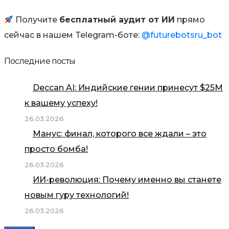
Получите
бесплатный аудит от ИИ
прямо
сейчас в нашем Telegram-боте:
@futurebotsru_bot
Последние посты
Deccan AI: Индийские гении принесут $25М
к вашему успеху!
26.03.2026
Манус: финал, которого все ждали – это
просто бомба!
26.03.2026
ИИ-революция: Почему именно вы станете
новым гуру технологий!
26.03.2026