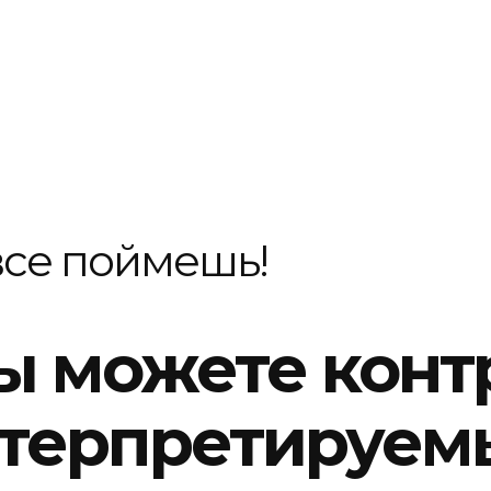
все поймешь!
ы можете конт
терпретируем