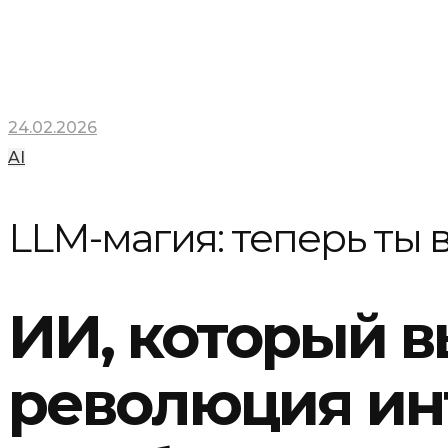
24.02.2026
AI
LLM-магия: теперь ты 
ИИ, который в
революция ин