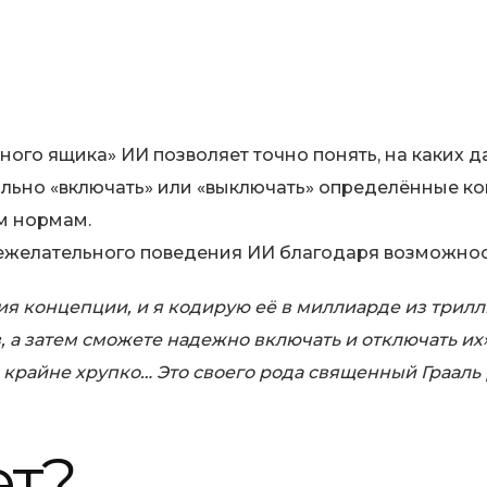
ного ящика» ИИ позволяет точно понять, на каких 
льно «включать» или «выключать» определённые ко
м нормам.
елательного поведения ИИ благодаря возможности
ия концепции, и я кодирую её в миллиарде из трил
, а затем сможете надежно включать и отключать их
крайне хрупко… Это своего рода священный Грааль [
ет?